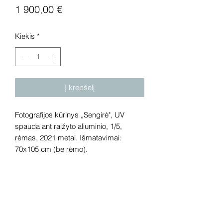
Price
1 900,00 €
Kiekis
*
Į krepšelį
Fotografijos kūrinys „Sengirė", UV
spauda ant raižyto aliuminio, 1/5,
rėmas, 2021 metai. Išmatavimai:
70x105 cm (be rėmo).
Dėmesio! Rekomenduojame kūrinius
pamatyti gyvai, nes spalvos ir bendra
visuma gali skirtis dėl skirtingos
kompiuterinės raiškos, apšvietimo.
Gyvai kūriniai visada atrodo gerokai