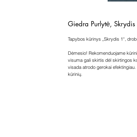
Giedra Purlytė, Skrydi
Tapybos kūrinys „Skrydis 1“, drob
Dėmesio! Rekomenduojame kūriniu
visuma gali skirtis dėl skirtingos 
visada atrodo gerokai efektingiau. G
kūrinių.