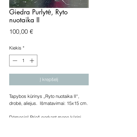
Giedra Purlytė, Ryto
nuotaika II
Price
100,00 €
Kiekis
*
Į krepšelį
Tapybos kūrinys „Ryto nuotaika II“,
drobė, aliejus. Išmatavimai: 15x15 cm.
Dėmesio! Prieš perkant meno kūrinį
internetu – susisiekite su galerija.