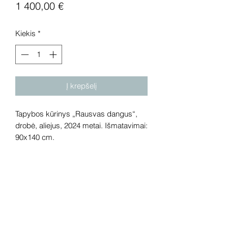
Price
1 400,00 €
Kiekis
*
Į krepšelį
Tapybos kūrinys „Rausvas dangus“,
drobė, aliejus, 2024 metai. Išmatavimai:
90x140 cm.
Dėmesio! Rekomenduojame kūrinius
pamatyti gyvai, nes spalvos ir bendra
visuma gali skirtis dėl skirtingos
kompiuterinės raiškos, apšvietimo.
Gyvai kūriniai visada atrodo gerokai
efektingiau. Galerijoje galite rasti ir