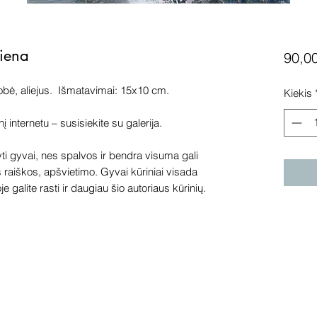
diena
90,0
obė, aliejus. Išmatavimai: 15x10 cm.
Kiekis
internetu – susisiekite su galerija.
 gyvai, nes spalvos ir bendra visuma gali
s raiškos, apšvietimo. Gyvai kūriniai visada
e galite rasti ir daugiau šio autoriaus kūrinių.