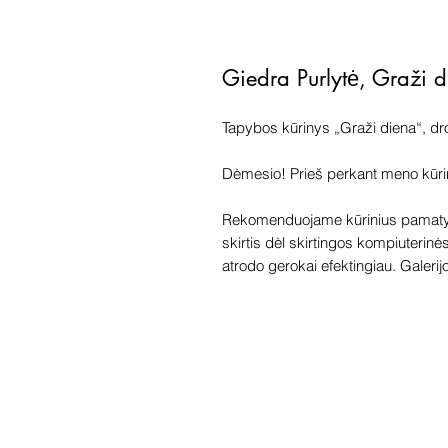
Giedra Purlytė, Graži 
Tapybos kūrinys „Graži diena“, dr
Dėmesio! Prieš perkant meno kūrinį 
Rekomenduojame kūrinius pamatyti
skirtis dėl skirtingos kompiuterinė
atrodo gerokai efektingiau. Galerijoj