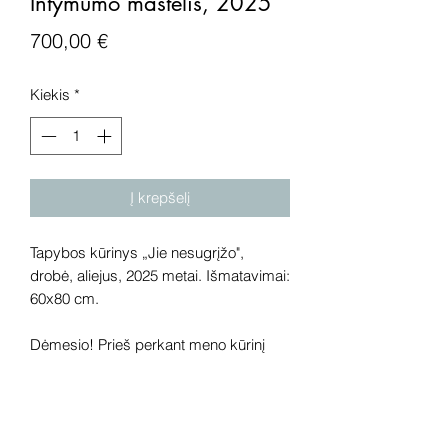
Intymumo mastelis, 2025
Price
700,00 €
Kiekis
*
Į krepšelį
Tapybos kūrinys „Jie nesugrįžo",
drobė, aliejus, 2025 metai. Išmatavimai:
60x80 cm.
Dėmesio! Prieš perkant meno kūrinį
internetu – susisiekite su galerija.
Rekomenduojame kūrinius pamatyti
gyvai, nes spalvos ir bendra visuma