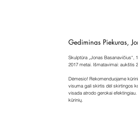
Gediminas Piekuras, J
Skulptūra „Jonas Basanavičius“, 1/
2017 metai. Išmatavimai: aukštis 
Dėmesio! Rekomenduojame kūriniu
visuma gali skirtis dėl skirtingos 
visada atrodo gerokai efektingiau. G
kūrinių.