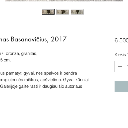
onas Basanavičius, 2017
6 50
7, bronza, granitas,
Kiekis
25 cm.
s pamatyti gyvai, nes spalvos ir bendra
kompiuterinės raiškos, apšvietimo. Gyvai kūriniai
alerijoje galite rasti ir daugiau šio autoriaus