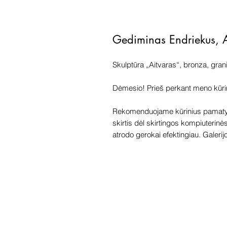
Gediminas Endriekus, 
Skulptūra „Aitvaras“, bronza, gran
Dėmesio! Prieš perkant meno kūrinį 
Rekomenduojame kūrinius pamatyti
skirtis dėl skirtingos kompiuterinė
atrodo gerokai efektingiau. Galerijoj