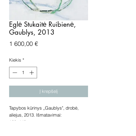
Eglė Stukaitė Ruibienė,
Gaublys, 2013
Price
1 600,00 €
Kiekis
*
Į krepšelį
Tapybos kūrinys „Gaublys", drobė,
aliejus, 2013. Išmatavimai:
160x140 cm.
Dėmesio! Rekomenduojame kūrinius