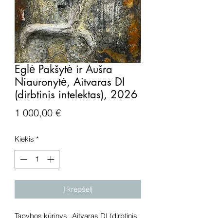
Eglė Pakšytė ir Aušra
Niauronytė, Aitvaras DI
(dirbtinis intelektas), 2026
Price
1 000,00 €
Kiekis
*
Į krepšelį
Tapybos kūrinys „Aitvaras DI (dirbtinis