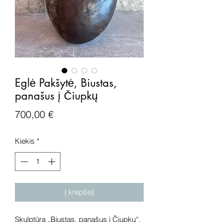
Eglė Pakšytė, Biustas,
panašus į Čiupkų
Price
700,00 €
Kiekis
*
Į krepšelį
Skulptūra „Biustas, panašus į Čiupkų“,