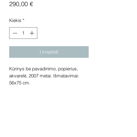
Price
290,00 €
Kiekis
*
Į krepšelį
Kūrinys be pavadinimo, popierius,
akvarelė, 2007 metai. Išmatavimai:
56x75 cm.
Dėmesio! Rekomenduojame kūrinius
pamatyti gyvai, nes spalvos ir bendra
visuma gali skirtis dėl skirtingos
kompiuterinės raiškos, apšvietimo.
Gyvai kūriniai visada atrodo gerokai
efektingiau. Galerijoje galite rasti ir