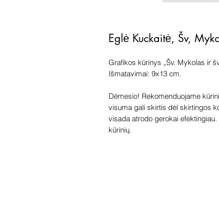
Eglė Kuckaitė, Šv, Myko
Grafikos kūrinys „Šv. Mykolas ir šv
Išmatavimai: 9x13 cm.
Dėmesio! Rekomenduojame kūriniu
visuma gali skirtis dėl skirtingos 
visada atrodo gerokai efektingiau. G
kūrinių.