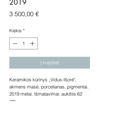
2019
Price
3 500,00 €
Kiekis
*
Į krepšelį
Keramikos kūrinys „Vidus-Išorė",
akmens masė, porcelianas, pigmentai,
2019 metai. Išmatavimai: aukštis 62
cm.
Dėmesio! Rekomenduojame kūrinius
pamatyti gyvai, nes spalvos ir bendra
visuma gali skirtis dėl skirtingos
kompiuterinės raiškos, apšvietimo.