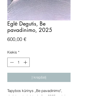
Eglė Degutis, Be
pavadinimo, 2025
Price
600,00 €
Kiekis
*
Į krepšelį
Tapybos kūrinys „Be pavadinimo",
drobė, autorinė technika, 2025 metai.
Išmatavimai: 60x50 cm.