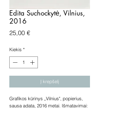
Edita Suchockytė, Vilnius,
2016
Price
25,00 €
Kiekis
*
Į krepšelį
Grafikos kūrinys „Vilnius", popierius,
sausa adata, 2016 metai. Išmatavimai:
11x11 cm.
Dėmesio! Rekomenduojame kūrinius
pamatyti gyvai, nes spalvos ir bendra