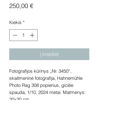
Price
250,00 €
Kiekis
*
Į krepšelį
Fotografijos kūrinys „Nr. 3450“,
skaitmeninė fotografija, Hahnemühle
Photo Rag 308 popierius, giclée
spauda, 1/10, 2024 metai. Matmenys:
20x30 cm.
Nuotrauka įrėminta juodame rėmelyje
su muziejiniu stiklu.
Nurodyta pirmo egzemplioriaus kaina.
Kitų egzempliorių kaina bus didesnė.