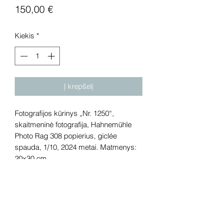
Price
150,00 €
Kiekis
*
Į krepšelį
Fotografijos kūrinys „Nr. 1250“,
skaitmeninė fotografija, Hahnemühle
Photo Rag 308 popierius, giclée
spauda, 1/10, 2024 metai. Matmenys:
20x30 cm.
Nuotrauka įrėminta juodame rėmelyje
su muziejiniu stiklu.
Nurodyta pirmo egzemplioriaus kaina.
Kitų egzempliorių kaina bus didesnė.