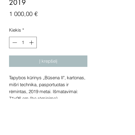
2019
Price
1 000,00 €
Kiekis
*
Į krepšelį
Tapybos kūrinys „Būsena II", kartonas,
mišri technika, pasportuotas ir
rėmintas, 2019 metai. Išmatavimai:
71x96 cm (be rėminimo).
Dėmesio! Rekomenduojame kūrinius
pamatyti gyvai, nes spalvos ir bendra
visuma gali skirtis dėl skirtingos
kompiuterinės raiškos, apšvietimo.