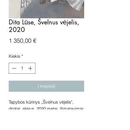
Dita Lūse, Švelnus vėjelis,
2020
Price
1 350,00 €
Kiekis
*
Į krepšelį
Tapybos kūrinys „Švelnus vėjelis",
drobė, aliejus, 2020 metai. Išmatavimai:
100x90 cm.
Dėmesio! Rekomenduojame kūrinius