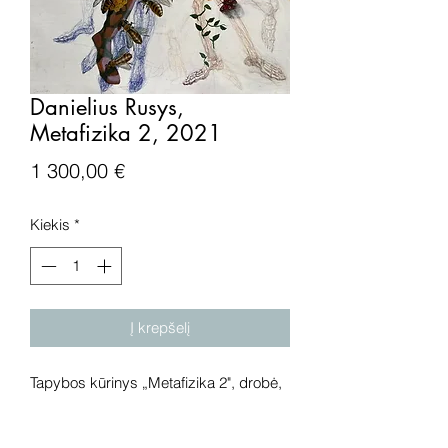
Danielius Rusys,
Metafizika 2, 2021
Price
1 300,00 €
Kiekis
*
Į krepšelį
Tapybos kūrinys „Metafizika 2", drobė,
akrilas, tušinukas, 2021 metai.
Išmatavimai: 100x80 cm.