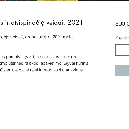
s ir atsispindėję veidai, 2021
500,
dėję veidai", drobė, aliejus, 2021 metai.
Kiekis
s pamatyti gyvai, nes spalvos ir bendra
kompiuterinės raiškos, apšvietimo. Gyvai kūriniai
alerijoje galite rasti ir daugiau šio autoriaus