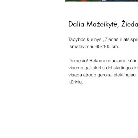
Dalia Mažeikytė, Žieda
Tapybos kūrinys „Žiedas ir atsispin
Išmatavimai: 60x100 cm.
Dėmesio! Rekomenduojame kūriniu
visuma gali skirtis dėl skirtingos 
visada atrodo gerokai efektingiau. G
kūrinių.