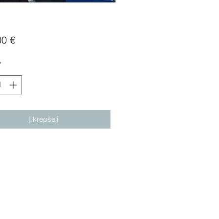
Price
00 €
*
Į krepšelį