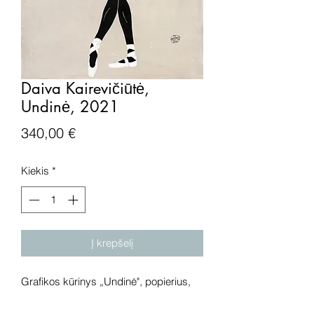
Daiva Kairevičiūtė,
Undinė, 2021
Price
340,00 €
Kiekis
*
Į krepšelį
Grafikos kūrinys „Undinė", popierius,
giclée spauda, 2021 metai.
Išmatavimai: 45x34 cm.