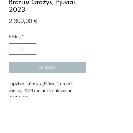
Bronius Gražys, Pjūviai,
2023
Price
2 300,00 €
Kiekis
*
Į krepšelį
Tapybos kūrinys „Pjūviai", drobė,
aliejus, 2023 metai. Išmatavimai:
70x81 cm.
Dėmesio! Rekomenduojame kūrinius
pamatyti gyvai, nes spalvos ir bendra
visuma gali skirtis dėl skirtingos
kompiuterinės raiškos, apšvietimo.