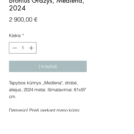
Bronius Gražys, Mediena,
2024
Price
2 900,00 €
Kiekis
*
Į krepšelį
Tapybos kūrinys „Mediena", drobė,
aliejus, 2024 metai. Išmatavimai: 81x97
cm.
Dėmesio! Prieš perkant meno kūrinį
internetu – susisiekite su galerija.
Rekomenduojame kūrinius pamatyti