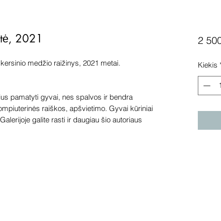
itė, 2021
2 50
skersinio medžio raižinys, 2021 metai.
Kiekis
s pamatyti gyvai, nes spalvos ir bendra
kompiuterinės raiškos, apšvietimo. Gyvai kūriniai
alerijoje galite rasti ir daugiau šio autoriaus