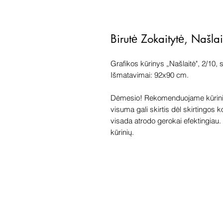
Birutė Zokaitytė, Našla
Grafikos kūrinys „Našlaitė", 2/10, 
Išmatavimai: 92x90 cm.
Dėmesio! Rekomenduojame kūriniu
visuma gali skirtis dėl skirtingos 
visada atrodo gerokai efektingiau. G
kūrinių.