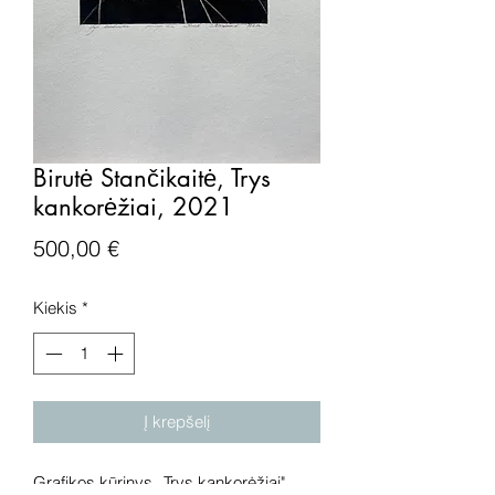
Birutė Stančikaitė, Trys
kankorėžiai, 2021
Price
500,00 €
Kiekis
*
Į krepšelį
Grafikos kūrinys „Trys kankorėžiai",