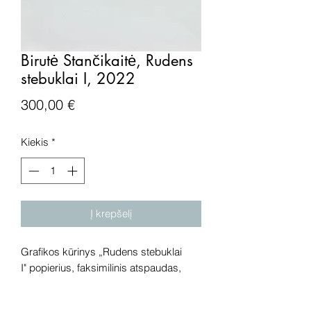
Birutė Stančikaitė, Rudens
stebuklai I, 2022
Price
300,00 €
Kiekis
*
Į krepšelį
Grafikos kūrinys „Rudens stebuklai
I" popierius, faksimilinis atspaudas,
5/10, 2022 metai. Išmatavimai:
31x30 cm.