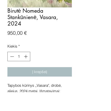
Birutė Nomeda
Stankūnienė, Vasara,
2024
Price
950,00 €
Kiekis
*
Į krepšelį
Tapybos kūrinys „Vasara", drobė,
aliejus, 2024 metai. Išmatavimai:
90x90 cm.
Dėmesio! Rekomenduojame kūrinius