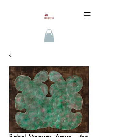
Babel Mnauar, Amun – the