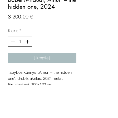
hidden one, 2024
Price
3 200,00 €
Kiekis
*
Į krepšelį
Tapybos kūrinys „Amun – the hidden
one", drobė, akrilas, 2024 metai.
Išmatavimai: 100x120 cm.
Dėmesio! Rekomenduojame kūrinius
pamatyti gyvai, nes spalvos ir bendra
visuma gali skirtis dėl skirtingos
kompiuterinės raiškos, apšvietimo.