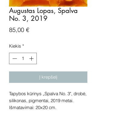
Augustas Lopas, Spalva
No. 3, 2019
Price
85,00 €
Kiekis
*
Į krepšelį
Tapybos kūrinys „Spalva No. 3", drobė,
silikonas, pigmentai, 2019 metai.
Išmatavimai: 20x20 cm.
Dėmesio! Prieš perkant meno kūrinį
internetu – susisiekite su galerija.