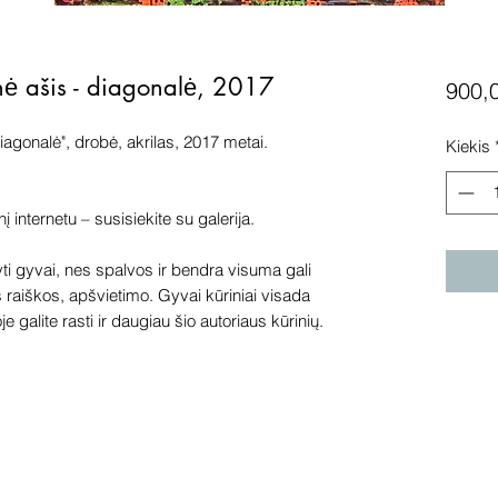
nė ašis - diagonalė, 2017
900,
iagonalė", drobė, akrilas, 2017 metai.
Kiekis
internetu – susisiekite su galerija.
 gyvai, nes spalvos ir bendra visuma gali
s raiškos, apšvietimo. Gyvai kūriniai visada
e galite rasti ir daugiau šio autoriaus kūrinių.