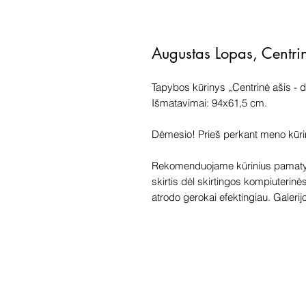
Augustas Lopas, Centri
Tapybos kūrinys „Centrinė ašis - d
Išmatavimai: 94x61,5 cm.
Dėmesio! Prieš perkant meno kūrinį 
Rekomenduojame kūrinius pamatyti
skirtis dėl skirtingos kompiuterinė
atrodo gerokai efektingiau. Galerijoj