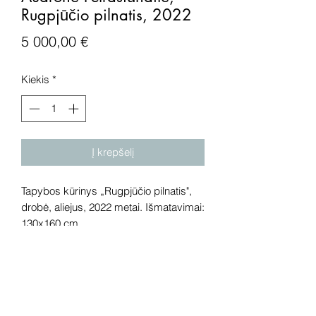
Rugpjūčio pilnatis, 2022
Price
5 000,00 €
Kiekis
*
Į krepšelį
Tapybos kūrinys „Rugpjūčio pilnatis",
drobė, aliejus, 2022 metai. Išmatavimai:
130x160 cm.
Dėmesio! Rekomenduojame kūrinius
pamatyti gyvai, nes spalvos ir bendra
visuma gali skirtis dėl skirtingos
kompiuterinės raiškos, apšvietimo.