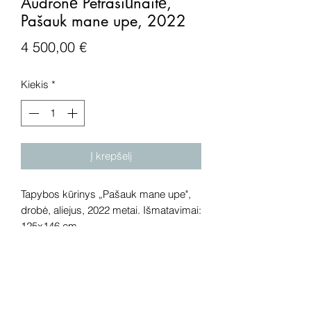
Audronė Petrašiūnaitė,
Pašauk mane upe, 2022
Price
4 500,00 €
Kiekis
*
Į krepšelį
Tapybos kūrinys „Pašauk mane upe",
drobė, aliejus, 2022 metai. Išmatavimai:
125x146 cm.
Dėmesio! Rekomenduojame kūrinius
pamatyti gyvai, nes spalvos ir bendra
visuma gali skirtis dėl skirtingos
kompiuterinės raiškos, apšvietimo.