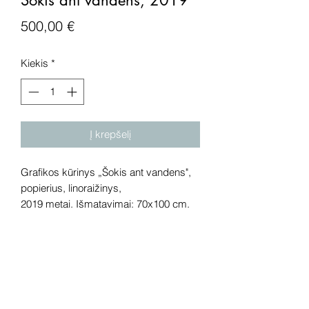
Price
500,00 €
Kiekis
*
Į krepšelį
Grafikos kūrinys „Šokis ant vandens",
popierius, linoraižinys,
2019 metai. Išmatavimai: 70x100 cm.
Dėmesio! Rekomenduojame kūrinius
pamatyti gyvai, nes spalvos ir bendra
visuma gali skirtis dėl skirtingos
kompiuterinės raiškos, apšvietimo.
Gyvai kūriniai visada atrodo gerokai