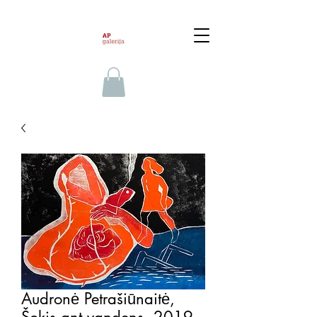
Audronė Petrašiūnaitė,
Šokis ant vandens, 2019