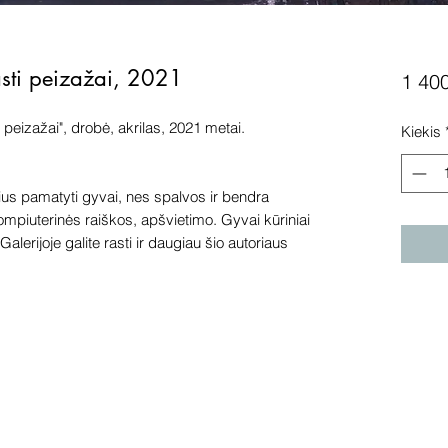
sti peizažai, 2021
1 40
 peizažai", drobė, akrilas, 2021 metai.
Kiekis
s pamatyti gyvai, nes spalvos ir bendra
kompiuterinės raiškos, apšvietimo. Gyvai kūriniai
alerijoje galite rasti ir daugiau šio autoriaus