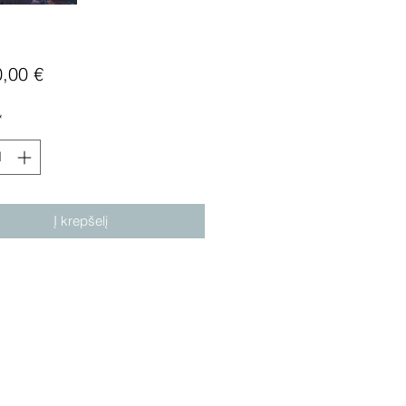
Price
0,00 €
*
Į krepšelį