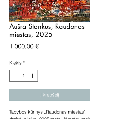
Aušra Stankus, Raudonas
miestas, 2025
Price
1 000,00 €
Kiekis
*
Į krepšelį
Tapybos kūrinys „Raudonas miestas",
drobė, aliejus, 2025 metai. Išmatavimai:
70x60 cm.