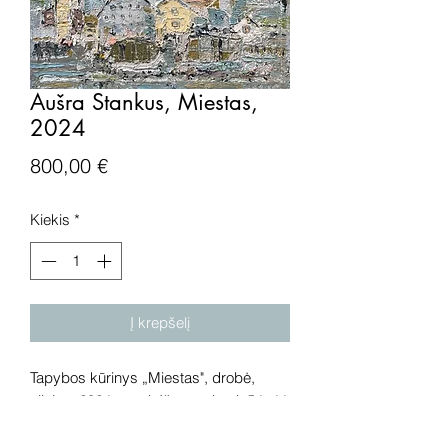
Aušra Stankus, Miestas,
2024
Price
800,00 €
Kiekis
*
Į krepšelį
Tapybos kūrinys „Miestas", drobė,
aliejus, 2024 metai. Išmatavimai: 54x44
cm.