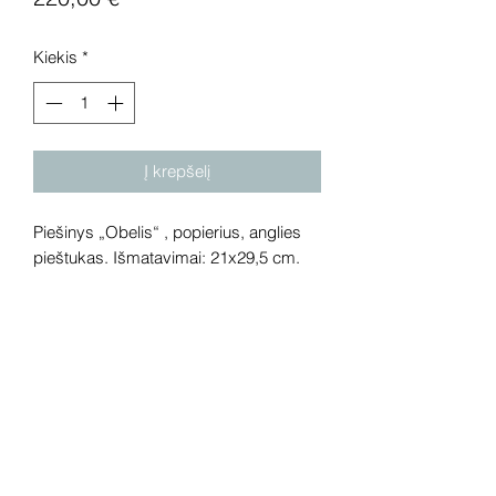
Kiekis
*
Į krepšelį
Piešinys „Obelis“ , popierius, anglies
pieštukas. Išmatavimai: 21x29,5 cm.
Dėmesio! Rekomenduojame kūrinius
pamatyti gyvai, nes spalvos ir bendra
visuma gali skirtis dėl skirtingos
kompiuterinės raiškos, apšvietimo.
Gyvai kūriniai visada atrodo gerokai
efektingiau. Galerijoje galite rasti ir
daugiau šio autoriaus kūrinių.