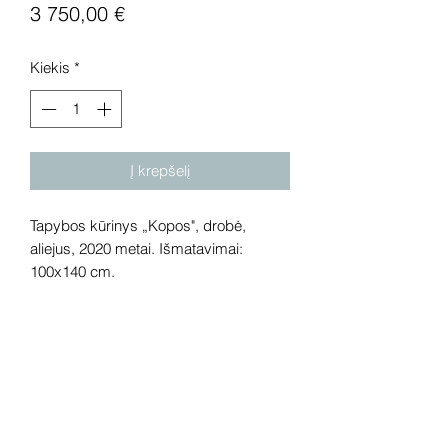
Price
3 750,00 €
Kiekis
*
Į krepšelį
Tapybos kūrinys „Kopos", drobė,
aliejus, 2020 metai. Išmatavimai:
100x140 cm.
Dėmesio! Rekomenduojame kūrinius
pamatyti gyvai, nes spalvos ir bendra
visuma gali skirtis dėl skirtingos
kompiuterinės raiškos, apšvietimo.
Gyvai kūriniai visada atrodo gerokai
efektingiau. Galerijoje galite rasti ir