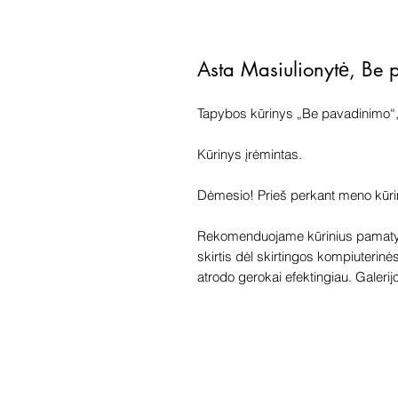
Asta Masiulionytė, Be
Tapybos kūrinys „Be pavadinimo“, 
Kūrinys įrėmintas.
Dėmesio! Prieš perkant meno kūrinį 
Rekomenduojame kūrinius pamatyti
skirtis dėl skirtingos kompiuterinė
atrodo gerokai efektingiau. Galerijoj