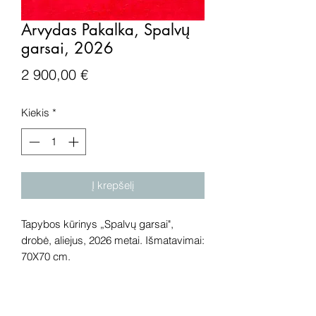
Arvydas Pakalka, Spalvų
garsai, 2026
Price
2 900,00 €
Kiekis
*
Į krepšelį
Tapybos kūrinys „Spalvų garsai",
drobė, aliejus, 2026 metai. Išmatavimai:
70X70 cm.
Dėmesio! Prieš perkant meno kūrinį
internetu – susisiekite su galerija.