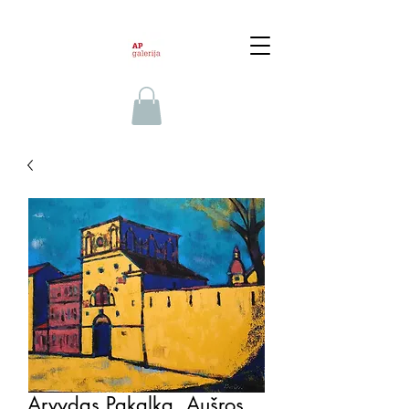
Arvydas Pakalka, Aušros