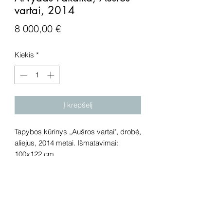
vartai, 2014
Price
8 000,00 €
Kiekis
*
Į krepšelį
Tapybos kūrinys „Aušros vartai", drobė,
aliejus, 2014 metai. Išmatavimai:
100x122 cm.
Dėmesio! Rekomenduojame kūrinius
pamatyti gyvai, nes spalvos ir bendra
visuma gali skirtis dėl skirtingos
kompiuterinės raiškos, apšvietimo.