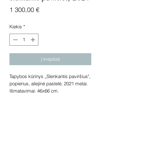
Price
1 300,00 €
Kiekis
*
Į krepšelį
Tapybos kūrinys „Slenkantis paviršius",
popierius, aliejinė pastelė, 2021 metai.
Išmatavimai: 46x66 cm.
Dėmesio! Rekomenduojame kūrinius
pamatyti gyvai, nes spalvos ir bendra
visuma gali skirtis dėl skirtingos
kompiuterinės raiškos, apšvietimo.
Gyvai kūriniai visada atrodo gerokai