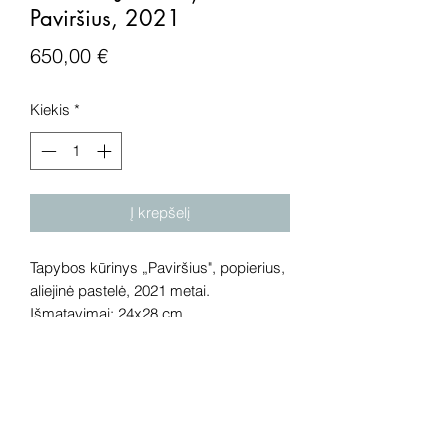
Paviršius, 2021
Price
650,00 €
Kiekis
*
Į krepšelį
Tapybos kūrinys „Paviršius", popierius,
aliejinė pastelė, 2021 metai.
Išmatavimai: 24x28 cm.
Dėmesio! Rekomenduojame kūrinius
pamatyti gyvai, nes spalvos ir bendra
visuma gali skirtis dėl skirtingos
kompiuterinės raiškos, apšvietimo.