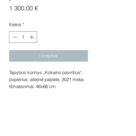
Price
1 300,00 €
Kiekis
*
Į krepšelį
Tapybos kūrinys „Kokaino paviršius",
popierius, aliejinė pastelė, 2021 metai.
Išmatavimai: 46x66 cm.
Dėmesio! Rekomenduojame kūrinius
pamatyti gyvai, nes spalvos ir bendra
visuma gali skirtis dėl skirtingos
kompiuterinės raiškos, apšvietimo.
Gyvai kūriniai visada atrodo gerokai
efektingiau. Galerijoje galite rasti ir