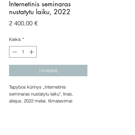
Internetinis seminaras
nustatytu laiku, 2022
Price
2 400,00 €
Kiekis
*
Į krepšelį
Tapybos kūrinys „Internetinis
seminaras nustatytu laiku", linas,
aliejus, 2022 metai. Išmatavimai:
80x100 cm.
Dėmesio! Rekomenduojame kūrinius
pamatyti gyvai, nes spalvos ir bendra