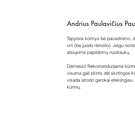
Andrius Paulavičius Pa
Tapybos kūrinys be pavadinimo, dr
cm (be juodo rėmelio). Jeigu norit
atsiųsime papildomų nuotraukų.
Dėmesio! Rekomenduojame kūriniu
visuma gali skirtis dėl skirtingos 
visada atrodo gerokai efektingiau. G
kūrinių.