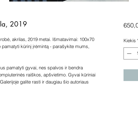
ula, 2019
650,
obė, akrilas, 2019 metai. Išmatavimai: 100x70
Kiekis
e pamatyti kūrinį įrėmintą - parašykite mums,
s pamatyti gyvai, nes spalvos ir bendra
kompiuterinės raiškos, apšvietimo. Gyvai kūriniai
alerijoje galite rasti ir daugiau šio autoriaus