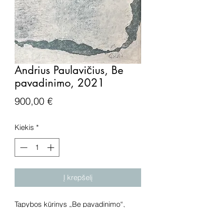
Andrius Paulavičius, Be
pavadinimo, 2021
Price
900,00 €
Kiekis
*
Į krepšelį
Tapybos kūrinys „Be pavadinimo“,
drobė, mišri technika, 2021 metai.