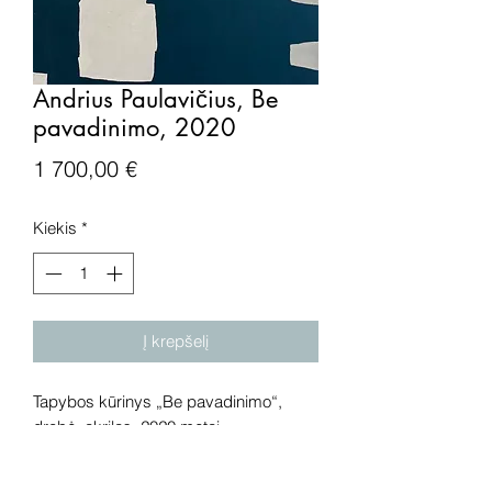
Andrius Paulavičius, Be
pavadinimo, 2020
Price
1 700,00 €
Kiekis
*
Į krepšelį
Tapybos kūrinys „Be pavadinimo“,
drobė, akrilas, 2020 metai.
Išmatavimai: 120x100 cm.